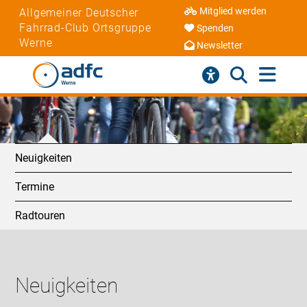
Mitglied werden
Allgemeiner Deutscher
Fahrrad-Club Ortsgruppe
Spenden
Werne
Newsletter
Neuigkeiten
Termine
Radtouren
Neuigkeiten