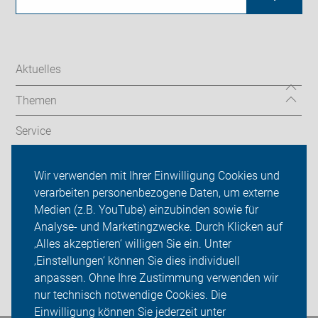
Aktuelles
Themen
Service
Aktive
Wir verwenden mit Ihrer Einwilligung Cookies und
verarbeiten personenbezogene Daten, um externe
ADFC Werne
Medien (z.B. YouTube) einzubinden sowie für
Analyse- und Marketingzwecke. Durch Klicken auf
Sei dabei
‚Alles akzeptieren‘ willigen Sie ein. Unter
Presse
‚Einstellungen‘ können Sie dies individuell
anpassen. Ohne Ihre Zustimmung verwenden wir
Login
nur technisch notwendige Cookies. Die
Einwilligung können Sie jederzeit unter