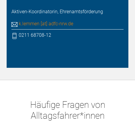
Aktiven-Koordinatorin, Ehrenamtsförderung
k.lemmen [at] adfc-nrw.de
0211 68708-12
Häufige Fragen von
Alltagsfahrer*innen