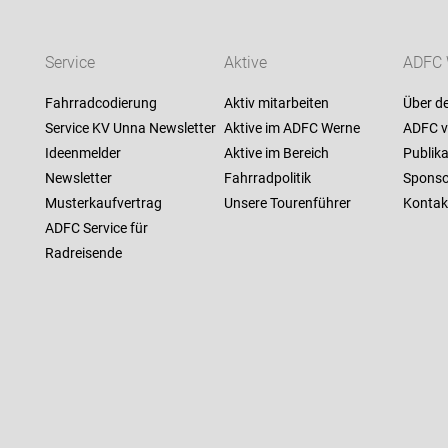
Service
Aktive
ADFC 
Fahrradcodierung
Aktiv mitarbeiten
Über d
Service KV Unna Newsletter
Aktive im ADFC Werne
ADFC v
Ideenmelder
Aktive im Bereich
Publik
Newsletter
Fahrradpolitik
Sponso
Musterkaufvertrag
Unsere Tourenführer
Kontak
ADFC Service für
Radreisende