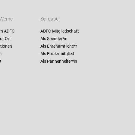
Werne
Sei dabei
en ADFC
ADFC-Mitgliedschaft
or Ort
Als Spender*in
ationen
Als Ehrenamtliche*r
r
Als Fördermitglied
t
Als Pannenhelfer*in